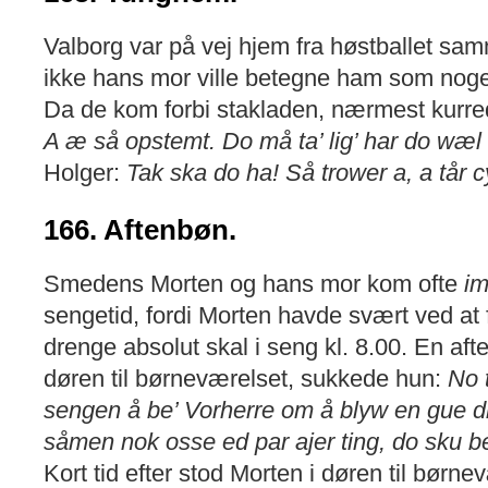
Valborg var på vej hjem fra høstballet s
ikke hans mor ville betegne ham som noge
Da de kom forbi stakladen, nærmest kurr
A æ så opstemt. Do må ta’ lig’ har do wæl
Holger:
Tak ska do ha! Så trower a, a tår c
166. Aftenbøn.
Smedens Morten og hans mor kom ofte
im
sengetid, fordi Morten havde svært ved at f
drenge absolut skal i seng kl. 8.00. En af
døren til børneværelset, sukkede hun:
No 
sengen å be’ Vorherre om å blyw en gue dr
såmen nok osse ed par ajer ting, do sku 
Kort tid efter stod Morten i døren til børn