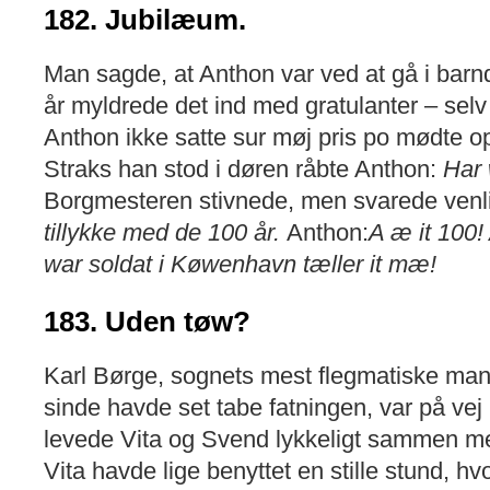
182. Jubilæum.
Man sagde, at Anthon var ved at gå i barn
år myldrede det ind med gratulanter – sel
Anthon ikke satte sur møj pris po mødte o
Straks han stod i døren råbte Anthon:
Har
Borgmesteren stivnede, men svarede venl
tillykke med de 100 år.
Anthon:
A æ it 100!
war soldat i Køwenhavn tæller it mæ!
183. Uden tøw?
Karl Børge, sognets mest flegmatiske ma
sinde havde set tabe fatningen, var på ve
levede Vita og Svend lykkeligt sammen m
Vita havde lige benyttet en stille stund, h