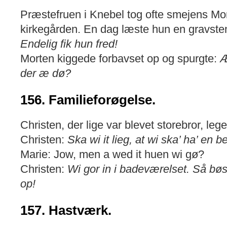
Præstefruen i Knebel tog ofte smejens Mo
kirkegården. En dag læste hun en gravstens
Endelig fik hun fred!
Morten kiggede forbavset op og spurgte:
Æ
der æ dø?
156. Familieforøgelse.
Christen, der lige var blevet storebror, le
Christen:
Ska wi it lieg, at wi ska’ ha’ en b
Marie: Jow, men a wed it huen wi gø?
Christen:
Wi gor in i badeværelset. Så bøs
op!
157. Hastværk.