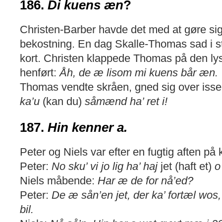
186.
Di kuens æn
?
Christen-Barber havde det med at gøre s
bekostning. En dag Skalle-Thomas sad i st
kort. Christen klappede Thomas på den ly
henført:
Åh, de æ lisom mi kuens bår æn.
Thomas vendte skråen, gned sig over iss
ka’u
(kan du)
såmænd ha’ ret i!
187.
Hin kenner a.
Peter og Niels var efter en fugtig aften på k
Peter:
No sku’ vi jo lig ha’ haj
jet (haft et)
o
Niels måbende:
Har æ de for nå’ed?
Peter:
De æ sån’en jet, der ka’ fortæl wos, 
bil.