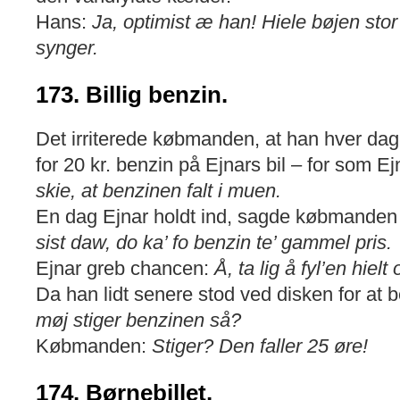
Hans:
Ja, optimist æ han! Hiele bøjen sto
synger.
173. Billig benzin.
Det irriterede købmanden, at han hver dag
for 20 kr. benzin på Ejnars bil – for som E
skie, at benzinen falt i muen.
En dag Ejnar holdt ind, sagde købmanden
sist daw, do ka’ fo benzin te’ gammel pris.
Ejnar greb chancen:
Å, ta lig å fyl’en hielt 
Da han lidt senere stod ved disken for at b
møj stiger benzinen så?
Købmanden:
Stiger? Den faller 25 øre!
174. Børnebillet.