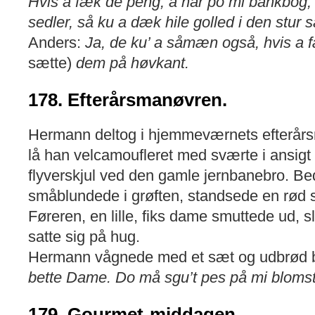
Hvis a fæk de peng, a hår po mi bankbog, v
sedler, så ku a dæk hile golled i den stur s
Anders:
Ja, de ku’ a såmæn også, hvis a f
sætte)
dem på høvkant.
178. Efterårsmanøvren.
Hermann deltog i hjemmeværnets efterårs
lå han velcamoufleret med sværte i ansig
flyverskjul ved den gamle jernbanebro. Be
småblundede i grøften, standsede en rød 
Føreren, en lille, fiks dame smuttede ud, 
satte sig på hug.
Hermann vågnede med et sæt og udbrød b
bette Dame. Do må sgu’t pes på mi bloms
179. Gourmet-middagen