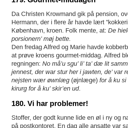
Da Christen Krowmand gik på pension, ove
Hermann, der i flere år havde lært ”kokkeri
København, kroen. Folk mente, at:
De hiel
porsionern’ møj bette.
Den fredag Alfred og Marie havde kobberbr
at prøve kroens gourmet-middag. Alfred bl
regningen:
No må’u sgu’ li’ ta’ dæ lit sa
jennest, der war stur her i jawten, de’ var
nejsten wær øwnlæg
(øjnlæge)
for å ku s
kirurg for å ku’ skir’en ud
.
180. Vi har problemer!
Stoffer, der godt kunne lide en øl i ny og 
på postkontoret. En dag alle ansatte var sa