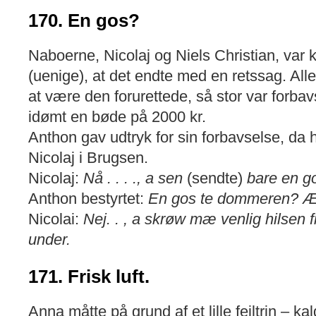
170. En gos?
Naboerne, Nicolaj og Niels Christian, va
(uenige), at det endte med en retssag. Alle
at være den forurettede, så stor var forba
idømt en bøde på 2000 kr.
Anthon gav udtryk for sin forbavselse, d
Nicolaj i Brugsen.
Nicolaj:
Nå . . . ., a sen
(sendte)
bare en g
Anthon bestyrtet:
En gos te dommeren? Æ’
Nicolai:
Nej. . , a skrøw mæ venlig hilsen f
under.
171. Frisk luft.
Anna måtte på grund af et lille fejltrin – k