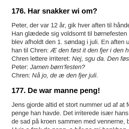
176. Har snakker wi om?
Peter, der var 12 år, gik hver aften til hån
Han glædede sig voldsomt til børnefesten i
blev afholdt den 1. søndag i juli. En aften
han til Chren:
Æ den føst it den fjer i den
Chren lettere irriteret:
Nej, sgu da. Den føst
Peter:
Jamen børn’festen?
Chren:
Nå jo, de æ den fjer juli.
177. De war manne peng!
Jens gjorde altid et stort nummer ud af at
penge han havde. Det irriterede især hans
de sad på kroen sammen med vennerne, be