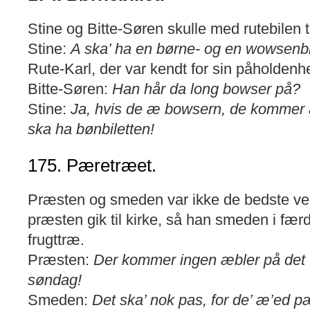
Stine og Bitte-Søren skulle med rutebilen t
Stine:
A ska’ ha en børne- og en wowsenbi
Rute-Karl, der var kendt for sin påholdenh
Bitte-Søren:
Han hår da long bowser på?
Stine:
Ja, hvis de æ bowsern, de kommer 
ska ha bønbiletten!
175. Pæretræet.
Præsten og smeden var ikke de bedste v
præsten gik til kirke, så han smeden i fær
frugttræ.
Præsten:
Der kommer ingen æbler på det t
søndag!
Smeden:
Det ska’ nok pas, for de’ æ’ed p