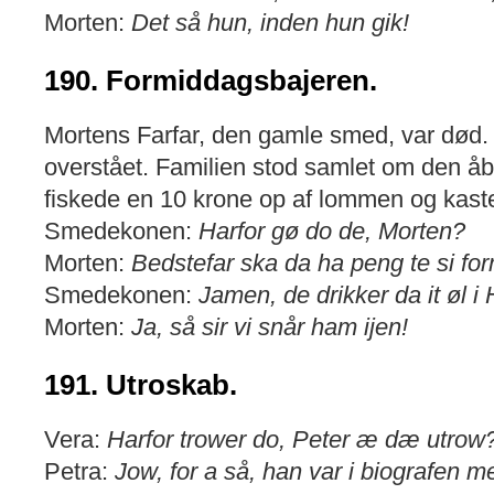
Morten:
Det så hun, inden hun gik!
190. Formiddagsbajeren.
Mortens Farfar, den gamle smed, var død.
overstået. Familien stod samlet om den åb
fiskede en 10 krone op af lommen og kast
Smedekonen:
Harfor gø do de, Morten?
Morten:
Bedstefar ska da ha peng te si f
Smedekonen:
Jamen, de drikker da it øl i 
Morten:
Ja, så sir vi snår ham ijen!
191. Utroskab.
Vera:
Harfor trower do, Peter æ dæ utrow
Petra:
Jow, for a så, han var i biografen m