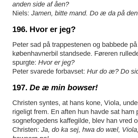
anden side af åen?
Niels:
Jamen, bitte mand. Do æ da på den 
196. Hvor er jeg?
Peter sad på trappestenen og babbede på s
københavnerbil standsede. Føreren rulled
spurgte:
Hvor er jeg?
Peter svarede forbavset:
Hur do æ? Do sidd
197.
De æ min bowser!
Christen syntes, at hans kone, Viola, undert
rigeligt frem. En aften hun havde sat ham
sognefogedens kaffegilde, blev han vred o
Christen:
Ja, do ka sej, hwa do wæl, Viol