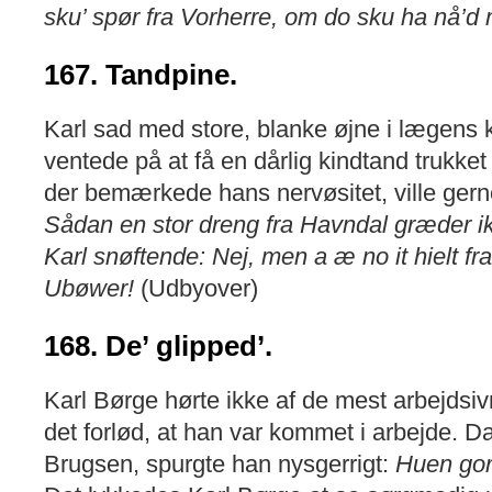
sku’ spør fra Vorherre, om do sku ha nå’
167. Tandpine.
Karl sad med store, blanke øjne i lægens 
ventede på at få en dårlig kindtand trukke
der bemærkede hans nervøsitet, ville gerne
Sådan en stor dreng fra Havndal græder i
Karl snøftende: Nej, men a æ no it hielt fr
Ubøwer!
(Udbyover)
168. De’ glipped’.
Karl Børge hørte ikke af de mest arbejdsiv
det forlød, at han var kommet i arbejde. 
Brugsen, spurgte han nysgerrigt:
Huen gor