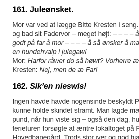
161. Juleønsket.
Mor var ved at lægge Bitte Kresten i seng
og bad sit Fadervor – meget højt:
– – – – 
godt på far å mor – – – – å så ønsker å mæ 
en hundehvalp i julegaw!
Mor:
Harfor råwer do så høwt? Vorherre æ 
Kresten:
Nej, men de æ Far!
162.
Sik’en nieswis!
Ingen havde havde nogensinde beskyldt Pet
kunne holde skindet stramt. Man lagde mær
pund, når hun viste sig – også den dag, hu
ferieturen forsøgte at æntre lokaltoget på
Hovedbanegård. Trods stor iver og god hjæ