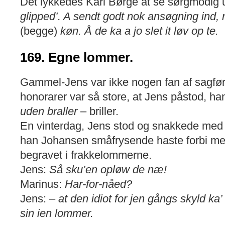
Det lykkedes Karl Børge at se sørgmodig 
glipped’. A sendt godt nok ansøgning ind,
(begge)
køn. Å de ka a jo slet it løv op te.
169. Egne lommer.
Gammel-Jens var ikke nogen fan af sagfør
honorarer var så store, at Jens påstod, h
uden braller
– briller.
En vinterdag, Jens stod og snakkede med 
han Johansen småfrysende haste forbi m
begravet i frakkelommerne.
Jens:
Så sku’en opløw de næ!
Marinus:
Har-for-nåed?
Jens:
– at den idiot for jen gångs skyld ka
sin ien lommer.