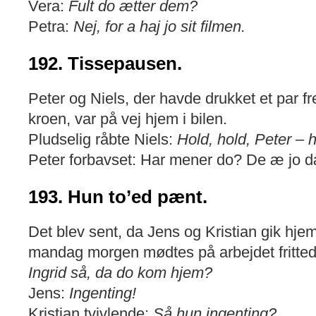
Vera:
Fult do ætter dem?
Petra:
Nej, for a haj jo sit filmen.
192. Tissepausen.
Peter og Niels, der havde drukket et par fr
kroen, var på vej hjem i bilen.
Pludselig råbte Niels:
Hold, hold, Peter – ho
Peter forbavset: Har mener do? De æ jo d
193. Hun to’ed pænt.
Det blev sent, da Jens og Kristian gik hje
mandag morgen mødtes på arbejdet fritted
Ingrid så, da do kom hjem?
Jens:
Ingenting!
Kristian tvivlende:
Så hun ingenting?