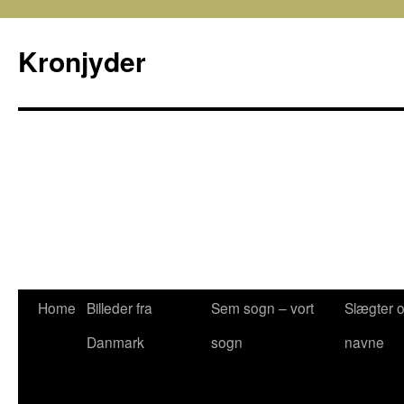
Kronjyder
Home
Billeder fra
Sem sogn – vort
Slægter 
Danmark
sogn
navne