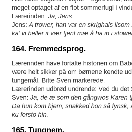
meget optaget af en flot sommerfugl i vind
Lærerinden:
Ja, Jens.
Jens:
A trower, han var en skrighals liso
ka’ vi heller it vær tjent mæ å ha in i stowe
164. Fremmedsprog.
Lærerinden have fortalte historien om Babe
være helt sikker på om børnene kendte ud
tungemål. Bitte Sven markerede.
Lærerinden udbrød undrende: Ved du det
Sven:
Ja, de æ som den gångwos Karen tje
Da hun kom hjem, snakked hon så fynsk, a
ku forsto hin.
165. Tungnem.