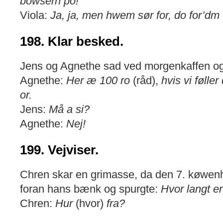
bowsern po!
Viola:
Ja, ja, men hwem sør for, do for’dm
198. Klar besked.
Jens og Agnethe sad ved morgenkaffen og 
Agnethe:
Her æ 100 ro
(råd),
hvis vi følle
or.
Jens:
Må a si?
Agnethe:
Nej!
199. Vejviser.
Chren skar en grimasse, da den 7. køwen
foran hans bænk og spurgte:
Hvor langt er
Chren:
Hur
(hvor)
fra?