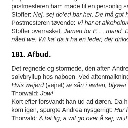
postmesteren ham møde til en personlig s
Stoffer:
Nej, sej do’ed bar her. De må got 
Postmesteren tøvende:
Vi har et alkoholp
Stoffer overrasket:
Jamen for F. . . mand. 
nåed we. Wi ka’ da it ha en leder, der drikk
181. Afbud.
Det regnede og stormede, den aften Andrea
sølvbryllup hos naboen. Ved aftenmalkni
Hvis wejerd
(vejret)
æ sån i awten, blywer 
Thorwald:
Jow!
Kort efter forsvandt han ud ad døren. Da 
kom igen, spurgte Andrea nysgerrigt:
Hur 
Thorvald:
A tøt lig, a wil go over å sej, wi 