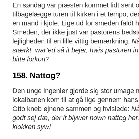
En søndag var præsten kommet lidt sent o
tilbagelægge turen til kirken i et tempo, d
en mand i kjole. Lige ud for smeden faldt h
Smeden, der ikke just var pastorens bedst
lejligheden til en lille vittig bemærkning:
Nå
stærkt, war’ed så it bejer, hwis pastoren in
bitte lorkort?
158. Nattog?
Den unge ingeniør gjorde sig stor umage me
lokalbanen kom til at gå lige gennem han
Otto kneb øjnene sammen og hvislede:
Nå
godt sej dæ, der it blywer nown nattog her,
klokken syw!