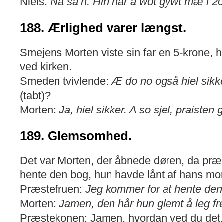
Niels:
Nå så’n. Hin har a wot gywt mæ i 20
188. Ærlighed varer længst.
Smejens Morten viste sin far en 5-krone, 
ved kirken.
Smeden tvivlende:
Æ do no også hiel sikke
(tabt)?
Morten:
Ja, hiel sikker. A so sjel, praisten g
189. Glemsomhed.
Det var Morten, der åbnede døren, da præs
hente den bog, hun havde lånt af hans mor
Præstefruen:
Jeg kommer for at hente den 
Morten:
Jamen, den hår hun glemt å leg f
Præstekonen: Jamen, hvordan ved du det