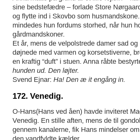
sine bedstefædre – forlade Store Nørgaar
og flytte ind i Skovbo som husmandskone
mindedes hun fordums storhed, når hun hol
gårdmandskoner.
Et år, mens de velpolstrede damer sad og d
døjnede med varmen og korsetstiverne, bre
en kraftig “duft” i stuen. Anna råbte bestyrt
hunden ud. Den løjter.
Svend Ejnar:
Ha! Den æ it engång in.
172. Venedig.
O-Hans(Hans ved åen) havde inviteret Magd
Venedig. En stille aften, mens de til gond
gennem kanalerne, fik Hans mindelser om 
den vandfyldte kælder.