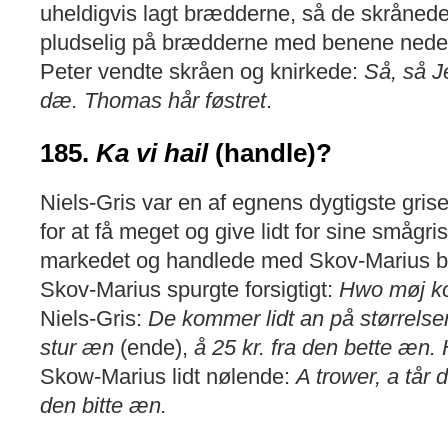
uheldigvis lagt brædderne, så de skrånede 
pludselig på brædderne med benene nede 
Peter vendte skråen og knirkede:
Så, så J
dæ. Thomas hår føstret
.
185.
Ka vi hail
(handle)?
Niels-Gris var en af egnens dygtigste gris
for at få meget og give lidt for sine smågr
markedet og handlede med Skov-Marius bl
Skov-Marius spurgte forsigtigt:
Hwo møj ko
Niels-Gris:
De kommer lidt an på størrelsen.
stur æn
(ende),
å 25 kr. fra den bette æn
Skow-Marius lidt nølende:
A trower, a tår d
den bitte æn.