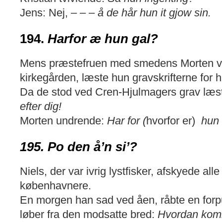
Jens: Nej, – – –
å de hår hun it gjow sin.
194.
Harfor æ hun gal?
Mens præstefruen med smedens Morten ve
kirkegården, læste hun gravskrifterne for
Da de stod ved Cren-Hjulmagers grav læs
efter dig!
Morten undrende:
Har for (
hvorfor er)
hun
195. Po den å’n si’?
Niels, der var ivrig lystfisker, afskyede al
københavnere.
En morgen han sad ved åen, råbte en for
løber fra den modsatte bred:
Hvordan komm