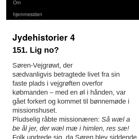
Om
hjemmesiden
Jydehistorier 4
151. Lig no?
Søren-Vejgrøwt, der
sædvanligvis betragtede livet fra sin
faste plads i vejgrøften overfor
købmanden – med en øl i hånden, var
gået forkert og kommet til bønnemøde i
missionshuset.
Pludselig råbte missionæren:
Så wæl a
be ål jer, der wæl mæ i himlen, res sæ!
Folk undrede sig, da Søren blev siddende.