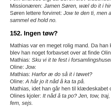
Missionæren:
Jamen Søren, wæl do it i h
Søren lettere forvirret:
Jow te den ti, men 
sammel ed hold no.
152. Ingen tøw?
Mathias var en meget rolig mand. Da han 
blev han noget forbavset over at finde Oli
Mathias:
Sku vi it te fest i forsamlingshuse
Oline:
Jow.
M
athias:
Harfor æ do så it i tøwet?
Oline:
A hår jo it nåd å ka ta på.
Mathias, idet han går hen til klædeskabet 
Olines kjoler:
It nåd å ta po? Jen, tow, tra
fem, sejs.