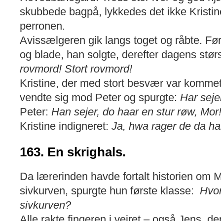
skubbede bagpå, lykkedes det ikke Kristi
perronen.
Avissælgeren gik langs toget og råbte. Fø
og blade, han solgte, derefter dagens stør
rovmord! Stort rovmord!
Kristine, der med stort besvær var kommet 
vendte sig mod Peter og spurgte:
Har seje
Peter:
Han sejer, do haar en stur røw, Mor
Kristine indigneret:
Ja, hwa rager de da ha
163. En skrighals.
Da lærerinden havde fortalt historien om 
sivkurven, spurgte hun første klasse:
Hvor
sivkurven?
Alle rakte fingeren i vejret – også Jens, d