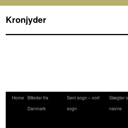
Kronjyder
Home
Billeder fra
Sem sogn – vort
Slægter 
Danmark
sogn
navne